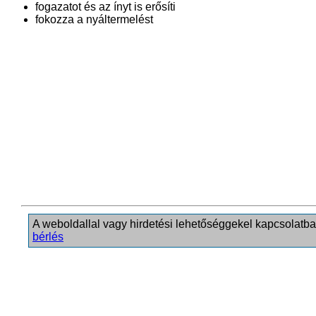
fogazatot és az ínyt is erősíti
fokozza a nyáltermelést
A weboldallal vagy hirdetési lehetőséggekel kapcsolatba
bérlés