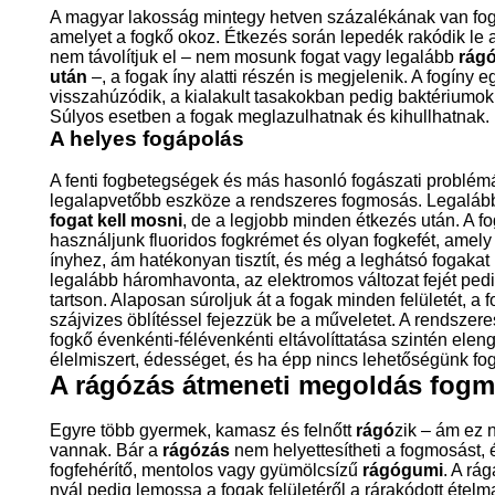
A magyar lakosság mintegy hetven százalékának van fo
amelyet a fogkő okoz. Étkezés során lepedék rakódik le 
nem távolítjuk el – nem mosunk fogat vagy legalább
rág
után
–, a fogak íny alatti részén is megjelenik. A fogíny e
visszahúzódik, a kialakult tasakokban pedig baktériumok
Súlyos esetben a fogak meglazulhatnak és kihullhatnak.
A helyes fogápolás
A fenti fogbetegségek és más hasonló fogászati probl
legalapvetőbb eszköze a rendszeres fogmosás. Legalá
fogat kell mosni
, de a legjobb minden étkezés után. A 
használjunk fluoridos fogkrémet és olyan fogkefét, amel
ínyhez, ám hatékonyan tisztít, és még a leghátsó fogakat 
legalább háromhavonta, az elektromos változat fejét pedi
tartson. Alaposan súroljuk át a fogak minden felületét, a
szájvizes öblítéssel fejezzük be a műveletet. A rendszere
fogkő évenkénti-félévenkénti eltávolíttatása szintén ele
élelmiszert, édességet, és ha épp nincs lehetőségünk fo
A rágózás átmeneti megoldás fogm
Egyre több gyermek, kamasz és felnőtt
rágó
zik – ám ez 
vannak. Bár a
rágózás
nem helyettesítheti a fogmosást, 
fogfehérítő, mentolos vagy gyümölcsízű
rágógumi
. A rá
nyál pedig lemossa a fogak felületéről a rárakódott éte