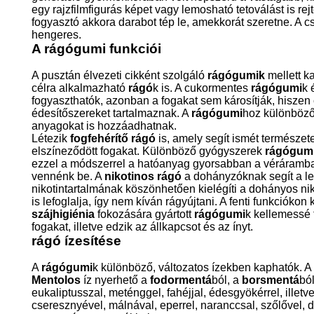
egy rajzfilmfigurás képet vagy lemosható tetoválást is rej
fogyasztó akkora darabot tép le, amekkorát szeretne. A 
hengeres.
A rágógumi funkció
i
A pusztán élvezeti cikként szolgáló
rágógumik
mellett k
célra alkalmazható
rágó
k is. A cukormentes
rágógumi
k 
fogyaszthatók, azonban a fogakat sem károsítják, hiszen
édesítőszereket tartalmaznak. A
rágógumi
hoz különböző 
anyagokat is hozzáadhatnak.
Létezik
fogfehérítő rágó
is, amely segít ismét természet
elszíneződött fogakat. Különböző gyógyszerek
rágógum
ezzel a módszerrel a hatóanyag gyorsabban a véráramba j
vennénk be. A
nikotinos rágó
a dohányzóknak segít a l
nikotintartalmának köszönhetően kielégíti a dohányos niko
is lefoglalja, így nem kíván rágyújtani. A fenti funkciókon
szájhigiénia
fokozására gyártott
rágógumi
k kellemessé te
fogakat, illetve edzik az állkapcsot és az ínyt.
rágó ízesítése
A
rágógumi
k különböző, változatos ízekben kaphatók. A 
Mentolos
íz nyerhető a
fodormentá
ból, a
borsmentá
bó
eukaliptusszal, meténggel, fahéjjal, édesgyökérrel, ille
cseresznyével, málnával, eperrel, naranccsal, szőlővel, di