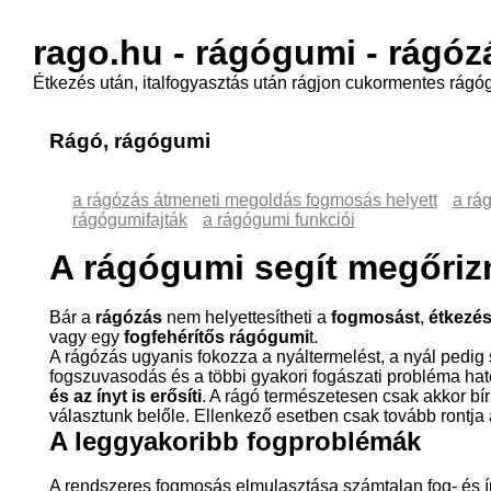
rago.hu - rágógumi - rágóz
Étkezés után, italfogyasztás után rágjon cukormentes rág
Rágó, rágógumi
a rágózás átmeneti megoldás fogmosás helyett
a rá
rágógumifajták
a rágógumi funkciói
A rágógumi segít megőriz
Bár a
rágózás
nem helyettesítheti a
fogmosást
,
étkezés
vagy egy
fogfehérítős rágógumi
t.
A rágózás ugyanis fokozza a nyáltermelést, a nyál pedig s
fogszuvasodás és a többi gyakori fogászati probléma h
és az ínyt is erősíti
. A rágó természetesen csak akkor bír
választunk belőle. Ellenkező esetben csak tovább rontja 
A leggyakoribb fogproblémák
A rendszeres fogmosás elmulasztása számtalan fog- és 