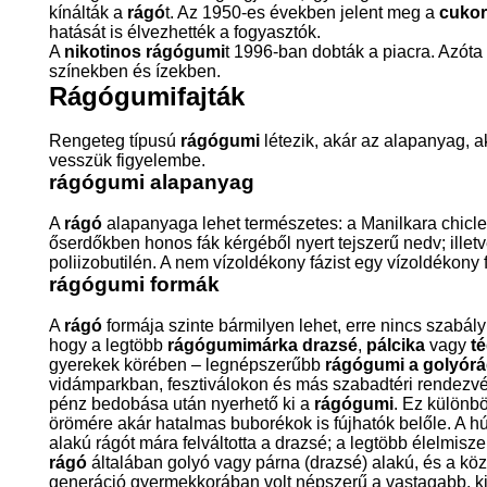
kínálták a
rágó
t. Az 1950-es években jelent meg a
cuko
hatását is élvezhették a fogyasztók.
A
nikotinos rágógumi
t 1996-ban dobták a piacra. Azóta
színekben és ízekben.
Rágógumifajták
Rengeteg típusú
rágógumi
létezik, akár az alapanyag, a
vesszük figyelembe.
rágógumi alapanyag
A
rágó
alapanyaga lehet természetes: a Manilkara chicle
őserdőkben honos fák kérgéből nyert tejszerű nedv; illetve
poliizobutilén. A nem vízoldékony fázist egy vízoldékony 
rágógumi formák
A
rágó
formája szinte bármilyen lehet, erre nincs szabály
hogy a legtöbb
rágógumimárka
drazsé
,
pálcika
vagy
té
gyerekek körében – legnépszerűbb
rágógumi a golyór
vidámparkban, fesztiválokon és más szabadtéri rendezvén
pénz bedobása után nyerhető ki a
rágógumi
. Ez különb
örömére akár hatalmas buborékok is fújhatók belőle. A hú
alakú rágót mára felváltotta a drazsé; a legtöbb élelmis
rágó
általában golyó vagy párna (drazsé) alakú, és a köze
generáció gyermekkorában volt népszerű a vastagabb, ki