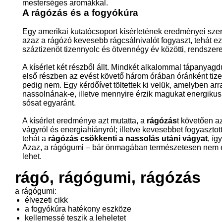
mesterséges aromákkal.
A rágózás és a fogyókúra
Egy amerikai kutatócsoport kísérletének eredményei sze
azaz a rágózó kevesebb rágcsálnivalót fogyaszt, tehát ez 
száztizenöt tizennyolc és ötvennégy év közötti, rendszer
A kísérlet két részből állt. Mindkét alkalommal tápanyag
első részben az evést követő három órában óránként tiz
pedig nem. Egy kérdőívet töltettek ki velük, amelyben ar
nassolnának-e, illetve mennyire érzik magukat energikusn
sósat egyaránt.
A kísérlet eredménye azt mutatta, a
rágózás
t követően a
vágyról és energiahiányról; illetve kevesebbet fogyasztott
tehát a
rágózás csökkenti a nassolás utáni vágyat
, íg
Azaz, a rágógumi – bár önmagában természetesen nem el
lehet.
rágó, rágógumi, rágózás
a rágógumi:
élvezeti cikk
a fogyókúra hatékony eszköze
kellemessé teszik a leheletet