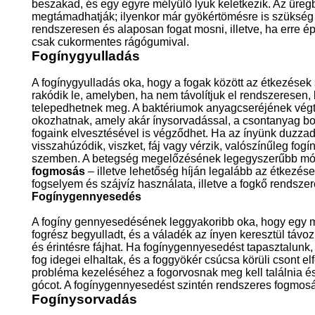
beszakad, és egy egyre mélyülő lyuk keletkezik. Az üregb
megtámadhatják; ilyenkor már gyökértömésre is szükség 
rendszeresen és alaposan fogat mosni, illetve, ha erre 
csak cukormentes rágógumival.
Fogínygyulladás
A fogínygyulladás oka, hogy a fogak között az étkezések
rakódik le, amelyben, ha nem távolítjuk el rendszeresen,
telepedhetnek meg. A baktériumok anyagcseréjének végt
okozhatnak, amely akár ínysorvadással, a csontanyag bo
fogaink elvesztésével is végződhet. Ha az ínyünk duzzadt
visszahúzódik, viszket, fáj vagy vérzik, valószínűleg fog
szemben. A betegség megelőzésének legegyszerűbb mó
fogmosás
– illetve lehetőség híján legalább az étkezése
fogselyem és szájvíz használata, illetve a fogkő rendszere
Fogínygennyesedés
A fogíny gennyesedésének leggyakoribb oka, hogy egy 
fogrész begyulladt, és a váladék az ínyen keresztül távo
és érintésre fájhat. Ha fogínygennyesedést tapasztalunk,
fog idegei elhaltak, és a foggyökér csúcsa körüli csont elf
probléma kezeléséhez a fogorvosnak meg kell találnia és
gócot. A fogínygennyesedést szintén rendszeres fogmosá
Fogínysorvadás