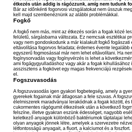
étkezés után addig is rágózzunk, amíg nem tudunk f
Bár az időnkénti fogorvosi vizsgálatokat nem ússzuk me
kell majd szembenéznünk az alábbi problémákkal.
Fogkő
A fogkő nem más, mint az étkezés során a fogak közé l
felületű, sárgásbarna változata. Ez nemcsak esztétikai p
vagy nem gondoskodunk a már kialakult fogkő fogászati e
eltávolítása fogorvos feladata; érdemes évente legalább
egyszerű fogmosással már nem lehet eltávolítani. Ha nem 
fogínysorvadás vagy fogínyvérzés is lehet a következmé
ami fogágygyulladáshoz vagy akár a fogak kihullásához is
asszisztens a fogkövet egy magas frekvenciájú rezgéseket
el.
Fogszuvasodás
A fogszuvasodás igen gyakori fogbetegség, amely a gyer
gyerekek fogainak már átlagosan a fele szuvas. A fogszu
élelmiszerek maradványai lerakódnak a fogak között, é
cukormentes rágógumit étkezések után a következő fogmo
felszíne, illetve gyakran eszünk édességet, nagyobb es
keletkező anyagok különböző baktériumok táptalajai le
olyan anyagok jönnek létre, amelyek a szervezetre nézve 
létfontosságú anyagait, a fluort, a kalciumot és a foszfor