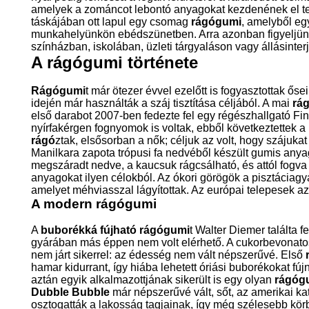
amelyek a zománcot lebontó anyagokat kezdenének el t
táskájában ott lapul egy csomag
rágógumi
, amelyből eg
munkahelyünkön ebédszünetben. Arra azonban figyeljün
színházban, iskolában, üzleti tárgyaláson vagy állásinter
A rágógumi története
Rágógumi
t már ötezer évvel ezelőtt is fogyasztottak 
idején már használták a száj tisztítása céljából. A mai
rá
első darabot 2007-ben fedezte fel egy régészhallgató Fin
nyírfakérgen fognyomok is voltak, ebből következtettek a 
rágó
ztak, elsősorban a nők; céljuk az volt, hogy szájuka
Manilkara zapota trópusi fa nedvéből készült gumis anyago
megszáradt nedve, a kaucsuk rágcsálható, és attól fogva 
anyagokat ilyen célokból. Az ókori görögök a pisztáciagya
amelyet méhviasszal lágyítottak. Az európai telepesek az
A modern rágógumi
A
buborékká fújható rágógumi
t Walter Diemer találta f
gyárában más éppen nem volt elérhető. A cukorbevonat
nem járt sikerrel: az édesség nem vált népszerűvé. Első
hamar kidurrant, így hiába lehetett óriási buborékokat fú
aztán egyik alkalmazottjának sikerült is egy olyan
rágóg
Dubble Bubble
már népszerűvé vált, sőt, az amerikai ka
osztogatták a lakosság tagjainak, így még szélesebb körb